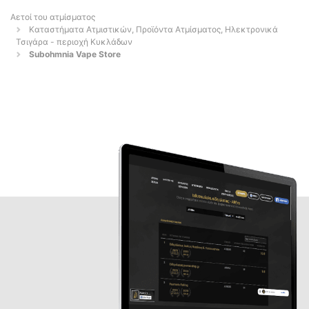
Αετοί του ατμίσματος
Καταστήματα Ατμιστικών, Προϊόντα Ατμίσματος, Ηλεκτρονικά
Τσιγάρα - περιοχή Κυκλάδων
Subohmnia Vape Store