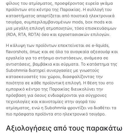
φίλους του ατμίσματος, προσφέροντας ευρεία γκάμα
προϊόντων στο κέντρο της Παροικίας. Η συλλογή του
καταστήματος απαρτίζεται από ποιοτικά ηλεκτρονικά
τσιγάρα, συμπεριλαμβανομένων mods, box mods και
μια μεγάλη επιλογή ατμοποιητών, τόσο επισκευάσιμων
(RDA, RTA, RDTA) όσο και εργοστασιακών επιλογών.
Η κάλυψη των προϊόντων επεκτείνεται σε e-liquids,
flavorshots, όπως και σε όλα τα αναγκαία αξεσουάρ και
εργαλεία για το στήσιμο αντιστάσεων, ανάμεσα σε
αντιστάσεις, βαμβάκια και σύρματα. Το κατάστημα της
Subohmnia διατηρεί συνεργασίες με γνωστούς
κατασκευαστές του χώρου, διασφαλίζοντας την
ποιότητα σε κάθε προϊοντική επιλογή. Η θέση του στο
εμπορικό κέντρο της Παροικίας διευκολύνει την
πρόσβαση για όσους ενδιαφέρονται για σύγχρονες
τεχνολογίες και καινοτομίες στην αγορά του
ατμίσματος, ενώ η Subohmnia φροντίζει να διαθέτει τα
πιο πρόσφατα προϊόντα στο ηλεκτρονικό τσιγάρο.
Αξιολογήσεις από τους παρακάτω