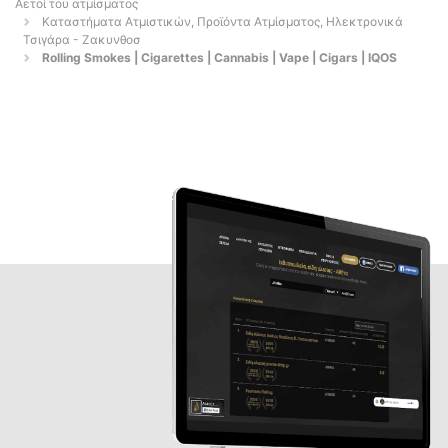
Αετοί του ατμίσματος
Καταστήματα Ατμιστικών, Προϊόντα Ατμίσματος, Ηλεκτρονικά
Τσιγάρα - Ζακυνθοσ
Rolling Smokes | Cigarettes | Cannabis | Vape | Cigars | IQOS