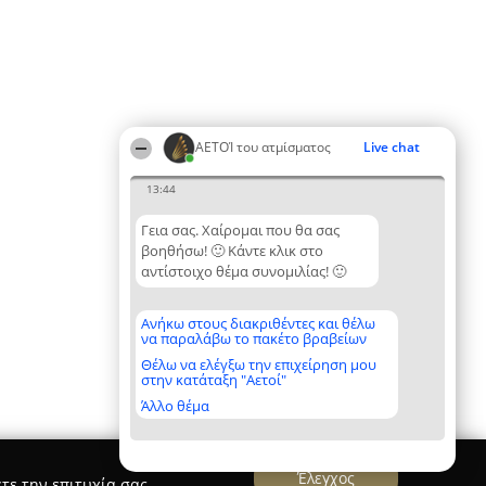
ΑΕΤΟΊ του ατμίσματος
Live chat
13:44
Γεια σας. Χαίρομαι που θα σας
βοηθήσω! 🙂 Κάντε κλικ στο
αντίστοιχο θέμα συνομιλίας! 🙂
Ανήκω στους διακριθέντες και θέλω
να παραλάβω το πακέτο βραβείων
Θέλω να ελέγξω την επιχείρηση μου
στην κατάταξη "Αετοί"
Άλλο θέμα
Έλεγχος
τε την επιτυχία σας.