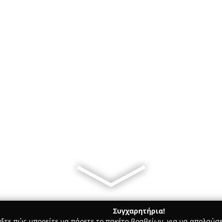
Συγχαρητήρια!
γξτε πώς μπορείτε να πάρετε το πακέτο βραβείων, για να απολαύσε