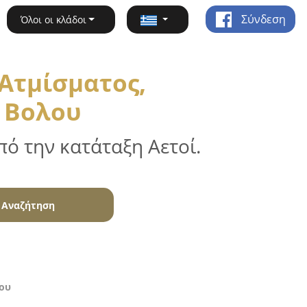
Σύνδεση
Όλοι οι κλάδοι
Ατμίσματος,
α Βολου
ό την κατάταξη Αετοί.
Αναζήτηση
λου