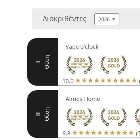
Διακριθέντες
2026
Vape o'clock
Θέση
I
10.0
Atmos Home
Θέση
II
9.8
(