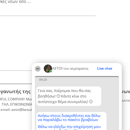
κες νέων όσο ...
ΑΕΤΟΊ του ατμίσματος
Live chat
09:20
Γεια σας. Χαίρομαι που θα σας
ργανωτής της κατάταξης
Κατάταξη
Επικοινων
βοηθήσω! 🙂 Κάντε κλικ στο
IFUL COMPANY Μονοπρόσωπη ΙΚΕ
Διακριθέντες
Επικοινωνία
αντίστοιχο θέμα συνομιλίας! 🙂
ΤΗΛ. ΕΠΙΚΟΙΝΩΝΙΑΣ: 2104128019
Λίστα
email: aetoi@beautifulcompany.co
όλων των
διακριθέντων
Ανήκω στους διακριθέντες και θέλω
να παραλάβω το πακέτο βραβείων
Μεθοδολογία
Όροι &
Θέλω να ελέγξω την επιχείρηση μου