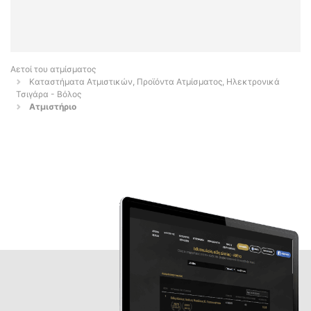
Αετοί του ατμίσματος
Καταστήματα Ατμιστικών, Προϊόντα Ατμίσματος, Ηλεκτρονικά
Τσιγάρα - Βόλος
Ατμιστήριο