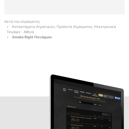
Αετοί του ατμίσματος
Καταστήματα Ατμιστικών, Προϊόντα Ατμίσματος, Ηλεκτρονικά
Τσιγάρα - Αθήνα
Smoke Right Πανόρμου