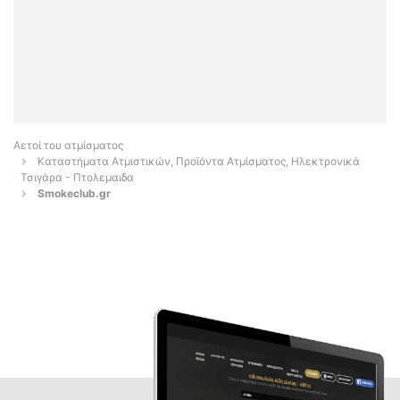
Αετοί του ατμίσματος
Καταστήματα Ατμιστικών, Προϊόντα Ατμίσματος, Ηλεκτρονικά
Τσιγάρα - Πτολεμαιδα
Smokeclub.gr