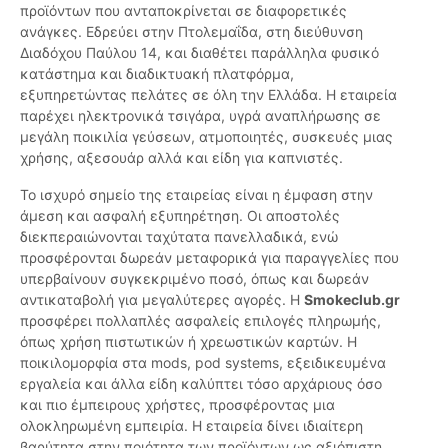
προϊόντων που ανταποκρίνεται σε διαφορετικές
ανάγκες. Εδρεύει στην Πτολεμαΐδα, στη διεύθυνση
Διαδόχου Παύλου 14, και διαθέτει παράλληλα φυσικό
κατάστημα και διαδικτυακή πλατφόρμα,
εξυπηρετώντας πελάτες σε όλη την Ελλάδα. Η εταιρεία
παρέχει ηλεκτρονικά τσιγάρα, υγρά αναπλήρωσης σε
μεγάλη ποικιλία γεύσεων, ατμοποιητές, συσκευές μιας
χρήσης, αξεσουάρ αλλά και είδη για καπνιστές.
Το ισχυρό σημείο της εταιρείας είναι η έμφαση στην
άμεση και ασφαλή εξυπηρέτηση. Οι αποστολές
διεκπεραιώνονται ταχύτατα πανελλαδικά, ενώ
προσφέρονται δωρεάν μεταφορικά για παραγγελίες που
υπερβαίνουν συγκεκριμένο ποσό, όπως και δωρεάν
αντικαταβολή για μεγαλύτερες αγορές. Η
Smokeclub.gr
προσφέρει πολλαπλές ασφαλείς επιλογές πληρωμής,
όπως χρήση πιστωτικών ή χρεωστικών καρτών. Η
ποικιλομορφία στα mods, pod systems, εξειδικευμένα
εργαλεία και άλλα είδη καλύπτει τόσο αρχάριους όσο
και πιο έμπειρους χρήστες, προσφέροντας μια
ολοκληρωμένη εμπειρία. Η εταιρεία δίνει ιδιαίτερη
βαρύτητα στην ποιότητα των προϊόντων ως αξιόπιστη