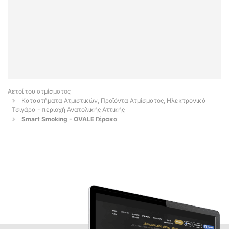
Αετοί του ατμίσματος
Καταστήματα Ατμιστικών, Προϊόντα Ατμίσματος, Ηλεκτρονικά
Τσιγάρα - περιοχή Ανατολικής Αττικής
Smart Smoking - OVALE Γέρακα