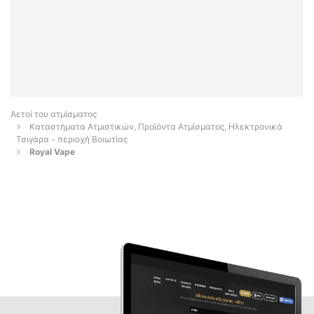
Αετοί του ατμίσματος
Καταστήματα Ατμιστικών, Προϊόντα Ατμίσματος, Ηλεκτρονικά
Τσιγάρα - περιοχή Βοιωτίας
Royal Vape