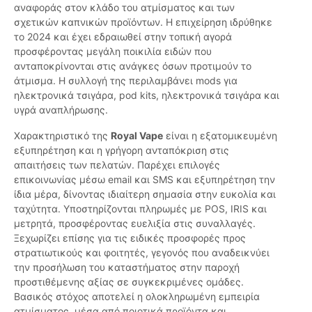
αναφοράς στον κλάδο του ατμίσματος και των
σχετικών καπνικών προϊόντων. Η επιχείρηση ιδρύθηκε
το 2024 και έχει εδραιωθεί στην τοπική αγορά
προσφέροντας μεγάλη ποικιλία ειδών που
ανταποκρίνονται στις ανάγκες όσων προτιμούν το
άτμισμα. Η συλλογή της περιλαμβάνει mods για
ηλεκτρονικά τσιγάρα, pod kits, ηλεκτρονικά τσιγάρα και
υγρά αναπλήρωσης.
Χαρακτηριστικό της
Royal Vape
είναι η εξατομικευμένη
εξυπηρέτηση και η γρήγορη ανταπόκριση στις
απαιτήσεις των πελατών. Παρέχει επιλογές
επικοινωνίας μέσω email και SMS και εξυπηρέτηση την
ίδια μέρα, δίνοντας ιδιαίτερη σημασία στην ευκολία και
ταχύτητα. Υποστηρίζονται πληρωμές με POS, IRIS και
μετρητά, προσφέροντας ευελιξία στις συναλλαγές.
Ξεχωρίζει επίσης για τις ειδικές προσφορές προς
στρατιωτικούς και φοιτητές, γεγονός που αναδεικνύει
την προσήλωση του καταστήματος στην παροχή
προστιθέμενης αξίας σε συγκεκριμένες ομάδες.
Βασικός στόχος αποτελεί η ολοκληρωμένη εμπειρία
ατμίσματος, μέσα από ποιοτικά προϊόντα και