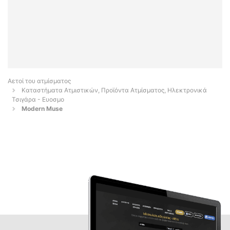
Αετοί του ατμίσματος
Καταστήματα Ατμιστικών, Προϊόντα Ατμίσματος, Ηλεκτρονικά
Τσιγάρα - Ευοσμο
Modern Muse