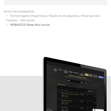
Αετοί του ατμίσματος
Καταστήματα Ατμιστικών, Προϊόντα Ατμίσματος, Ηλεκτρονικά
Τσιγάρα - Νέα Ιωνία
NOBACCO Shop Νέα Ιωνία