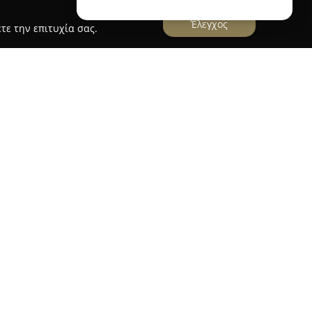
Έλεγχος
τε την επιτυχία σας.
tastasi
ί στην ελληνική αγορά από το 2014,
νονικού και ηλεκτρονικού τσιγάρου, καθώς και
ζονται με το κάπνισμα και το άτμισμα. Η
και συνεργάζεται με καταξιωμένους προμηθευτές
ικό, διατηρώντας ένα πλούσιο χαρτοφυλάκιο
ιλαμβάνονται παραδοσιακά είδη καπνού, όπως
και εκτεταμένη επιλογή ηλεκτρονικών τσιγάρων,
ευών ατμίσματος.
λογή από προϊόντα ναργιλέ, διαθέτοντας