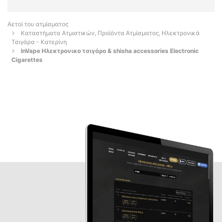
Αετοί του ατμίσματος
Καταστήματα Ατμιστικών, Προϊόντα Ατμίσματος, Ηλεκτρονικά
Τσιγάρα - Κατερίνη
InVape Ηλεκτρονικο τσιγάρο & shisha accessories Electronic
Cigarettes