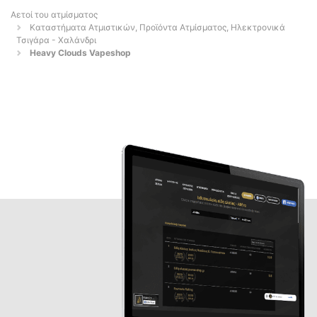
Αετοί του ατμίσματος
Καταστήματα Ατμιστικών, Προϊόντα Ατμίσματος, Ηλεκτρονικά
Τσιγάρα - Χαλάνδρι
Heavy Clouds Vapeshop