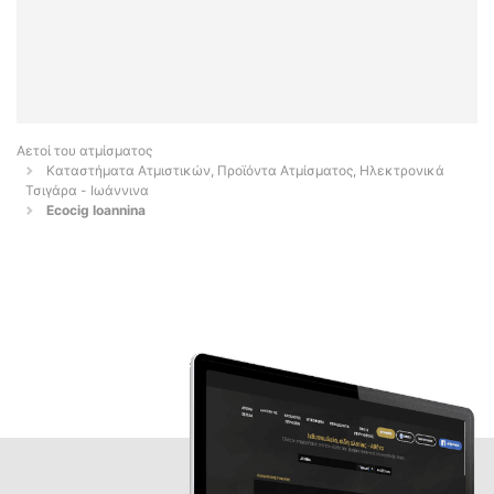
Αετοί του ατμίσματος
Καταστήματα Ατμιστικών, Προϊόντα Ατμίσματος, Ηλεκτρονικά
Τσιγάρα - Ιωάννινα
Ecocig Ioannina