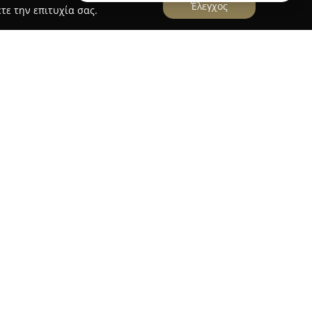
Έλεγχος
τε την επιτυχία σας.
Vape
 στον τομέα των ηλεκτρονικών τσιγάρων και
ν οδό 25ης Μαρτίου 35 στο Χαλάνδρι Αθηνών. Η
ό συνεχή ανάπτυξη και προσφέρει εξειδικευμένη
 χώρο.
άθεση ενδιαφερόντων και αξιόπιστων προϊόντων
ξατομικευμένες ανάγκες των ατμιστών. Η ομάδα
ε εξειδίκευση που συμβάλλει στην αναγνώριση
ς ζήτησης. Η γκάμα προϊόντων περιλαμβάνει
κευές ατμίσματος, υγρά αναπλήρωσης,
έμφαση στην προσιτή τιμολόγηση.