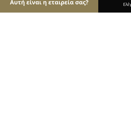
Αυτή είναι η εταιρεία σας?
Ελέ
Αετοί του ατμίσματος
Καταστήματα Ατμιστικών,
EasyVape
9.7
(150)
Χαλάνδρι, 25ης Μαρτίου 35,χαλάνδρι
Εμφάνιση αριθμού τηλεφώνου