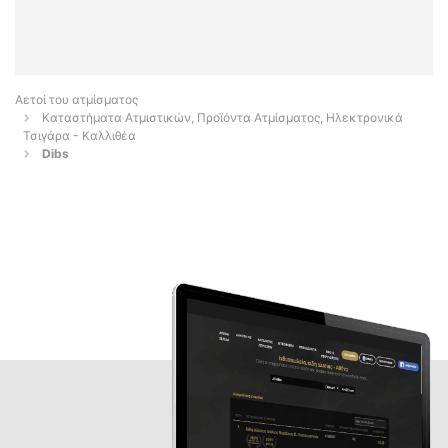
Αετοί του ατμίσματος
Καταστήματα Ατμιστικών, Προϊόντα Ατμίσματος, Ηλεκτρονικά
Τσιγάρα - Καλλιθέα
Dibs