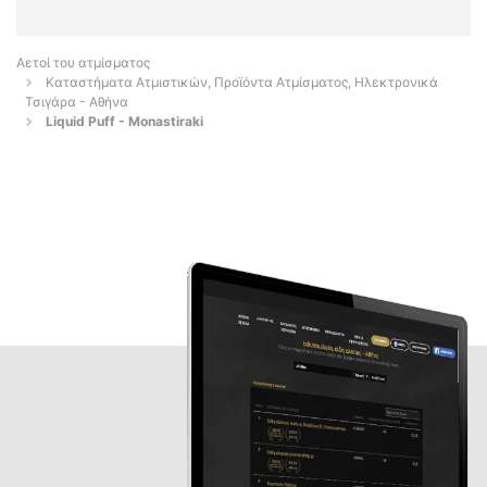
Αετοί του ατμίσματος
Καταστήματα Ατμιστικών, Προϊόντα Ατμίσματος, Ηλεκτρονικά
Τσιγάρα - Αθήνα
Liquid Puff - Monastiraki