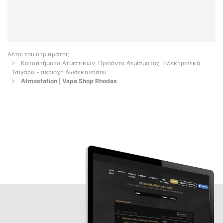
Αετοί του ατμίσματος
Καταστήματα Ατμιστικών, Προϊόντα Ατμίσματος, Ηλεκτρονικά
Τσιγάρα - περιοχή Δωδεκανήσου
Atmostation | Vape Shop Rhodes