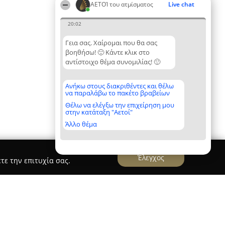
ΑΕΤΟΊ του ατμίσματος
Live chat
20:02
Γεια σας. Χαίρομαι που θα σας
βοηθήσω! 🙂 Κάντε κλικ στο
αντίστοιχο θέμα συνομιλίας! 🙂
Ανήκω στους διακριθέντες και θέλω
να παραλάβω το πακέτο βραβείων
Θέλω να ελέγξω την επιχείρηση μου
στην κατάταξη "Αετοί"
Άλλο θέμα
Έλεγχος
τε την επιτυχία σας.
Fans - Ηλεκτρονικό Τσιγάρο Αιγάλεω