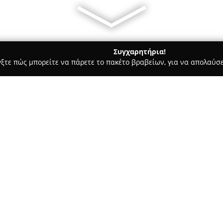
Συγχαρητήρια!
γξτε πώς μπορείτε να πάρετε το πακέτο βραβείων, για να απολαύσε
 Προϊόντα Ατμίσματος, Ηλεκτρονικά Τσιγάρα - Ίλιον
Atmi-zo.g
Σχετικά με την εταιρεία:
Η
atmizo
δραστηριοποιείται σ
ξεκινήσει τη λειτουργία της τ
συλλογή από υγρά αναπλήρωση
κατασκευαστές, καλύπτοντας τ
ατμιστών. Ένα ιδιαίτερο χαρακ
Genesis Lab, το οποίο λειτουρ