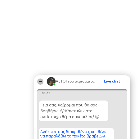
ΑΕΤΟΊ του ατμίσματος
Live chat
05:43
Γεια σας. Χαίρομαι που θα σας
βοηθήσω! 🙂 Κάντε κλικ στο
αντίστοιχο θέμα συνομιλίας! 🙂
Ανήκω στους διακριθέντες και θέλω
να παραλάβω το πακέτο βραβείων