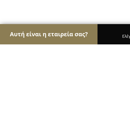
Αυτή είναι η εταιρεία σας?
Ελέ
Αετοί του ατμίσματος
Καταστήματα Ατμιστικών,
Atmi-zo.gr
8.1
(6)
Ίλιον, Ερμού 101