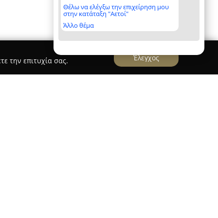
Θέλω να ελέγξω την επιχείρηση μου
στην κατάταξη "Αετοί"
Άλλο θέμα
Έλεγχος
τε την επιτυχία σας.
r
τον τομέα του ατμίσματος στην Ελλάδα, έχοντας
ο 2011. Η εταιρεία προσφέρει μια εκτεταμένη
ς και συσκευές που προέρχονται από γνωστούς
ις απαιτήσεις τόσο έμπειρων όσο και νέων
τηριστικό της είναι το ιδιόκτητο εργαστήριο
γεί από το 2020 και αποτελεί διεθνώς μοναδική