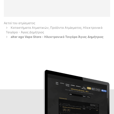
Αετοί του ατμίσματος
Καταστήματα Ατμιστικών, Προϊόντα Ατμίσματος, Ηλεκτρονικά
Τσιγάρα - Άγιος Δημήτριος
alter ego Vape Store - Ηλεκτρονικό Τσιγάρο Άγιος Δημήτριος