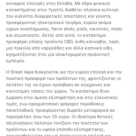
συναφείς επιλογές στην Ελλάδα. Με έδρα φυσικού
καταστήματος στον Υμηττό, διαθέτει πλούσια συλλογή
που καλύπτει διαφορετικές απαιτήσεις και γούστα,
προσφέροντας ηλεκτρονικά τσιγάρα, ευρεία γκάμα
υγρών αναπλήρωσης, flavor shots, pods, νικοτίνες, mods
και ατμοποιητές. Εκτός από αυτά, το κατάστημα
προσφέρει επίσης προϊόντα CBD, άνθη κάνναβης, hash,
μια ποικιλία από ναργιλέδες και άλλα καπνικά είδη,
σχηματίζοντας έτσι μία ολοκληρωμένη προϊοντική
εμπειρία.
Η Street Vape διακρίνεται για την ευρεία επιλογή και την
ποιοτική προσφορά των προϊόντων της, φροντίζοντας οι
πελάτες της να έχουν πρόσβαση σε σύγχρονες και
καινοτόμες τάσεις του χώρου. Το κατάστημα δίνει
έμφαση στην άμεση εξυπηρέτηση και στις ελκυστικές
τιμές, ενώ πραγματοποιεί γρήγορες παραδόσεις
πανελλαδικά, προσφέροντας δωρεάν μεταφορικά σε
παραγγελίες άνω των 35 ευρώ. Οι ιδιαίτερα θετικές
αξιολογήσεις πελατών τονίζουν την ποιότητα των
προϊόντων και το υψηλό επίπεδο εξυπηρέτησης,
στοιχειοθετώντας την ως προτιμώμενη επιλογή για