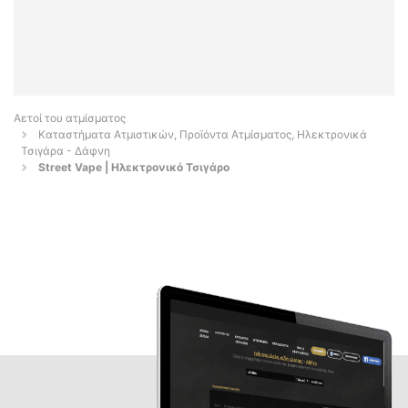
Αετοί του ατμίσματος
Καταστήματα Ατμιστικών, Προϊόντα Ατμίσματος, Ηλεκτρονικά
Τσιγάρα - Δάφνη
Street Vape | Ηλεκτρονικό Τσιγάρο