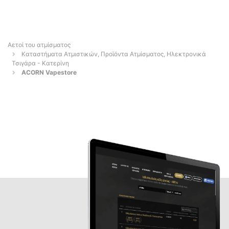
Αετοί του ατμίσματος
Καταστήματα Ατμιστικών, Προϊόντα Ατμίσματος, Ηλεκτρονικά
Τσιγάρα - Κατερίνη
ACORN Vapestore