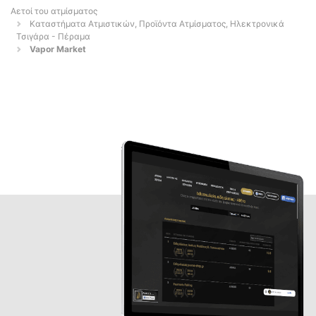
Αετοί του ατμίσματος
Καταστήματα Ατμιστικών, Προϊόντα Ατμίσματος, Ηλεκτρονικά
Τσιγάρα - Πέραμα
Vapor Market