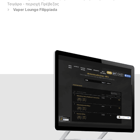
Τσιγάρα - περιοχή Πρέβεζας
Vaper Lounge Filippiada