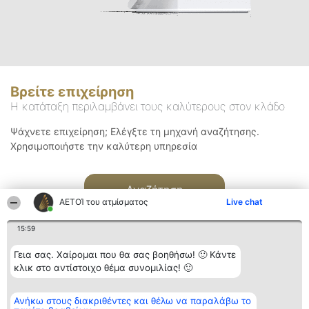
Βρείτε επιχείρηση
Η κατάταξη περιλαμβάνει τους καλύτερους στον κλάδο
Ψάχνετε επιχείρηση; Ελέγξτε τη μηχανή αναζήτησης.
Χρησιμοποιήστε την καλύτερη υπηρεσία
Αναζήτηση
ΑΕΤΟΊ του ατμίσματος
Live chat
15:59
Γεια σας. Χαίρομαι που θα σας βοηθήσω! 🙂 Κάντε
κλικ στο αντίστοιχο θέμα συνομιλίας! 🙂
Διοργανωτής της
Κατάταξη
Επικοινωνία
Ανήκω στους διακριθέντες και θέλω να παραλάβω το
κατάταξης
Διακριθέντες
Επικοινωνία