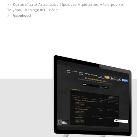
Καταστήματα Ατμιστικών, Προϊόντα Ατμίσματος, Ηλεκτρονικά
Τσιγάρα - περιοχή Φθιώτιδας
Vapehood