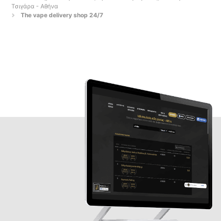
Τσιγάρα - Αθήνα
The vape delivery shop 24/7