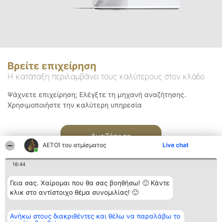
Βρείτε επιχείρηση
Η κατάταξη περιλαμβάνει τους καλύτερους στον κλάδο
Ψάχνετε επιχείρηση; Ελέγξτε τη μηχανή αναζήτησης.
Χρησιμοποιήστε την καλύτερη υπηρεσία
Αναζήτηση
ΑΕΤΟΊ του ατμίσματος
Live chat
16:44
Γεια σας. Χαίρομαι που θα σας βοηθήσω! 🙂 Κάντε
κλικ στο αντίστοιχο θέμα συνομιλίας! 🙂
Διοργανωτής της
Κατάταξη
Επικοινωνία
Ανήκω στους διακριθέντες και θέλω να παραλάβω το
κατάταξης
Διακριθέντες
Επικοινωνία