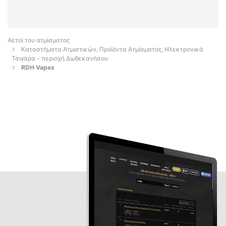
Αετοί του ατμίσματος
Καταστήματα Ατμιστικών, Προϊόντα Ατμίσματος, Ηλεκτρονικά
Τσιγάρα - περιοχή Δωδεκανήσου
RDH Vapes