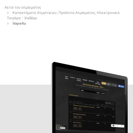
Αετοί του ατμίσματος
Καταστήματα Ατμιστικών, Προϊόντα Ατμίσματος, Ηλεκτρονικά
Τσιγάρα - Χαϊδάρι
Vape4u