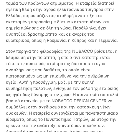
τομέα των προϊόντων ατμίσματος. Η εταιρεία διατηρεί
ηγετική θέση στην αγορά ηλεκτρονικού τσιγάρου στην
Ελλάδα, παρουσιάζοντας σταθερή ανάπτυξη και
εκτεταμένη παρουσία με δίκτυο καταστημάτων και
σημεία πώλησης σε όλη τη χώρα. Παράλληλα, έχει
αναπτύξει δραστηριότητα και σε αγορές του
εξωτερικού, όπως η Ρουμανία, η Κύπρος και η Γερμανία.
Στον πυρήνα της φιλοσοφίας της NOBACCO βρίσκεται η
δέσμευση στην ποιότητα, η οποία αντικατοπτρίζεται
τόσο στις συσκευές ατμίσματος όσο και στα υγρά
αναπλήρωσης που διαθέτει, τα οποία είναι
πιστοποιημένα ως μη επικίνδυνα για την ανθρώπινη
υγεία. Αυτή η προσέγγιση, μαζί με την υψηλή
εξυπηρέτηση πελατών, ενίσχυσε τον ρόλο της εταιρείας
ως ηγέτιδας δύναμης στον χώρο. Η καινοτομία αποτελεί
βασικό στοιχείο, με το NOBACCO DESIGN CENTER να
συμβάλλει στον σχεδιασμό και την κατασκευή νέων
συσκευών. Η εταιρεία συνεργάζεται με πανεπιστημιακά
ιδρύματα, όπως το Πανεπιστήμιο Πατρών, με στόχο την
έρευνα και την ανάπτυξη καινοτόμων προϊόντων.
Αποστολή της αποτελεί η παροχή σύγχρονων και