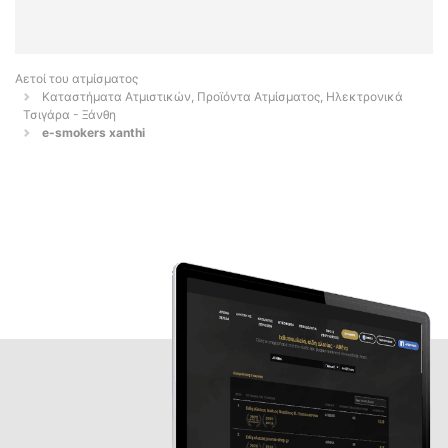
Αετοί του ατμίσματος
Καταστήματα Ατμιστικών, Προϊόντα Ατμίσματος, Ηλεκτρονικά
Τσιγάρα - Ξάνθη
e-smokers xanthi