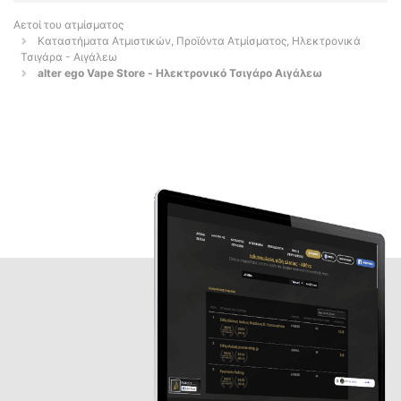
Αετοί του ατμίσματος
Καταστήματα Ατμιστικών, Προϊόντα Ατμίσματος, Ηλεκτρονικά
Τσιγάρα - Αιγάλεω
alter ego Vape Store - Ηλεκτρονικό Τσιγάρο Αιγάλεω