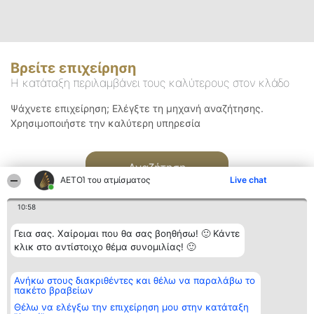
Βρείτε επιχείρηση
Η κατάταξη περιλαμβάνει τους καλύτερους στον κλάδο
Ψάχνετε επιχείρηση; Ελέγξτε τη μηχανή αναζήτησης.
Χρησιμοποιήστε την καλύτερη υπηρεσία
Αναζήτηση
ΑΕΤΟΊ του ατμίσματος
Live chat
10:58
Γεια σας. Χαίρομαι που θα σας βοηθήσω! 🙂 Κάντε
κλικ στο αντίστοιχο θέμα συνομιλίας! 🙂
Διοργανωτής της
Κατάταξη
Επικοινωνία
Ανήκω στους διακριθέντες και θέλω να παραλάβω το
κατάταξης
Διακριθέντες
Επικοινωνία
πακέτο βραβείων
BEAUTIFUL COMPANY
Λίστα όλων
Μονοπρόσωπη ΙΚΕ
των
Θέλω να ελέγξω την επιχείρηση μου στην κατάταξη
ΤΗΛ. ΕΠΙΚΟΙΝΩΝΙΑΣ:
διακριθέντων