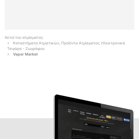
Αετοί του ατμίσματος
Καταστήματα Ατμιστικών, Προϊόντα Ατμίσματος, Ηλεκτρονικά
Τσιγάρα - Ζωγράφου
Vapor Market