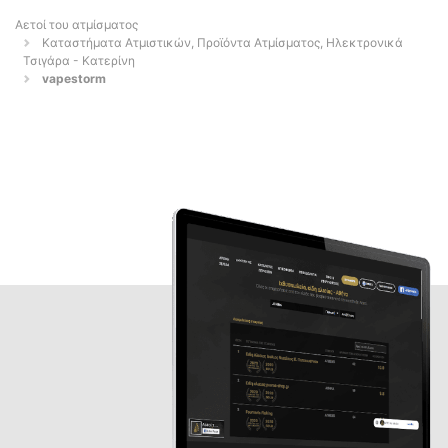
Αετοί του ατμίσματος
Καταστήματα Ατμιστικών, Προϊόντα Ατμίσματος, Ηλεκτρονικά
Τσιγάρα - Κατερίνη
vapestorm