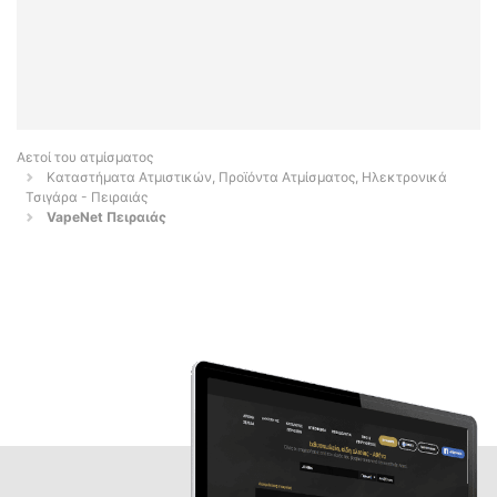
Αετοί του ατμίσματος
Καταστήματα Ατμιστικών, Προϊόντα Ατμίσματος, Ηλεκτρονικά
Τσιγάρα - Πειραιάς
VapeNet Πειραιάς