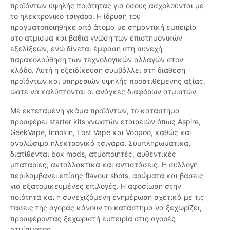
προϊόντων υψηλής ποιότητας για όσους ασχολούνται με
το ηλεκτρονικό τσιγάρο. Η ίδρυσή του
πραγματοποιήθηκε από άτομα με σημαντική εμπειρία
στο άτμισμα και βαθιά γνώση των επιστημονικών
εξελίξεων, ενώ δίνεται έμφαση στη συνεχή
παρακολούθηση των τεχνολογικών αλλαγών στον
κλάδο. Αυτή η εξειδίκευση συμβάλλει στη διάθεση
προϊόντων και υπηρεσιών υψηλής προστιθέμενης αξίας,
ώστε να καλύπτονται οι ανάγκες διαφόρων ατμιστών.
Με εκτεταμένη γκάμα προϊόντων, το κατάστημα
προσφέρει starter kits γνωστών εταιρειών όπως Aspire,
GeekVape, Innokin, Lost Vape και Voopoo, καθώς και
αναλώσιμα ηλεκτρονικά τσιγάρα. Συμπληρωματικά,
διατίθενται box mods, ατμοποιητές, αυθεντικές
μπαταρίες, ανταλλακτικά και αντιστάσεις. Η συλλογή
περιλαμβάνει επίσης flavour shots, αρώματα και βάσεις
για εξατομικευμένες επιλογές. Η αφοσίωση στην
ποιότητα και η συνεχιζόμενη ενημέρωση σχετικά με τις
τάσεις της αγοράς κάνουν το κατάστημα να ξεχωρίζει,
προσφέροντας ξεχωριστή εμπειρία στις αγορές
ατμίσματος.