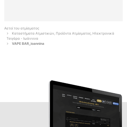
Αετοί του ατμίσματος
Καταστήματα Ατμιστικών, Προϊόντα Ατμίσματος, Ηλεκτρονικά
Τσιγάρα - Ιωάννινα
VAPE BAR_ioannina