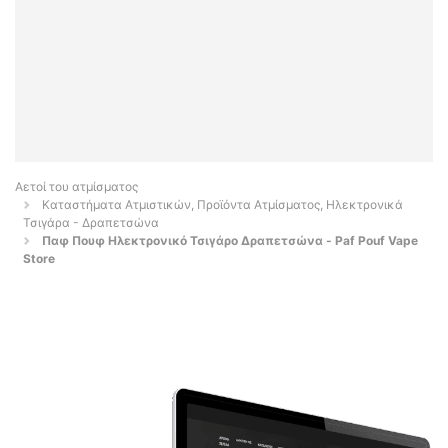
Αετοί του ατμίσματος
Καταστήματα Ατμιστικών, Προϊόντα Ατμίσματος, Ηλεκτρονικά
Τσιγάρα - Δραπετσώνα
Παφ Πουφ Ηλεκτρονικό Τσιγάρο Δραπετσώνα - Paf Pouf Vape
Store