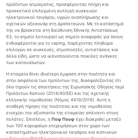
προϊόντων ατμίσματος, προσφέροντας πλήρη και
προσεκτικά επιλεγμένη συλλογή συσκευών
ηλεκτρονικού τσιγάρου, υγρών αναπλήρωσης και
σχετικών αξεσουάρ στη Δραπετσώνα. Με το κατάστημά
της να βρίσκεται στη διεύθυνση Εθνικής Αντιστάσεως
63, το σημείο λειτουργεί ως σημείο αναφοράς για όσους
ενδιαφέρονται για το vaping, παρέχοντας πληθώρα
επιλογών σε συσκευές, ατμοποιητές, αντιστάσεις και
άλλα είδη, ώστε να ικανοποιούνται ποικίλες ανάγκες
των καταναλωτών.
Η εταιρεία δίνει ιδιαίτερη έμφαση στην ποιότητα και
στην ασφάλεια των προϊόντων της, διασφαλίζοντας ότι
όλα τηρούν τις απαιτήσεις της Ευρωπαϊκής Οδηγίας περί
Προϊόντων Καπνού (2014/40/ΕΕ) και της σχετικής
ελληνικής νομοθεσίας (Νόμος 4419/2016). Αυτή η
σταθερή τήρηση της ποιότητας και της νομοθεσίας
ενισχύει την αξιοπιστία της εταιρείας απέναντι στους
πελάτες. Επιπλέον, η
Παφ Πουφ
έχει διακριθεί μεταξύ
των 100 κορυφαίων επιχειρήσεων στον χώρο των
καταστημάτων ηλεκτρονικού τσιγάρου και καπνικών