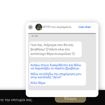
ΑΕΤΟΊ του ατμίσματος
Live chat
01:02
Γεια σας. Χαίρομαι που θα σας
βοηθήσω! 🙂 Κάντε κλικ στο
αντίστοιχο θέμα συνομιλίας! 🙂
Ανήκω στους διακριθέντες και θέλω
να παραλάβω το πακέτο βραβείων
Θέλω να ελέγξω την επιχείρηση μου
στην κατάταξη "Αετοί"
Άλλο θέμα
Έλεγχος
τε την επιτυχία σας.