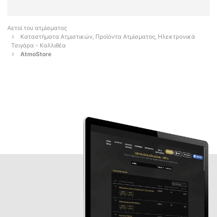
Αετοί του ατμίσματος
Καταστήματα Ατμιστικών, Προϊόντα Ατμίσματος, Ηλεκτρονικά
Τσιγάρα - Καλλιθέα
AtmoStore