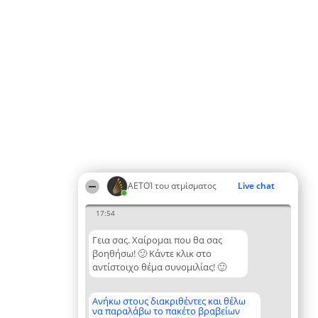
ΑΕΤΟΊ του ατμίσματος
Live chat
17:54
Γεια σας. Χαίρομαι που θα σας
βοηθήσω! 🙂 Κάντε κλικ στο
αντίστοιχο θέμα συνομιλίας! 🙂
Ανήκω στους διακριθέντες και θέλω
να παραλάβω το πακέτο βραβείων