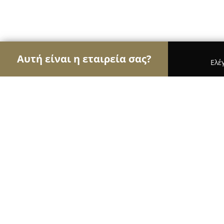
Αυτή είναι η εταιρεία σας?
Ελέ
Αετοί του ατμίσματος
Καταστήματα Ατμιστικών,
Ηλεκτρονικό Τσιγάρο Coil Kandy Vape Shop (
Ηλεκτρονικό Τσιγάρο Coil Kandy Va
RESELLER )