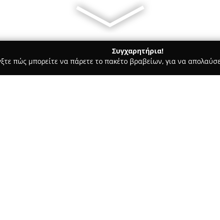
Συγχαρητήρια!
γξτε πώς μπορείτε να πάρετε το πακέτο βραβείων, για να απολαύσε
 Προϊόντα Ατμίσματος, Ηλεκτρονικά Τσιγάρα - περιοχή Ανατολική
 IQOS RESELLER )
pe Shop ( IQOS
Σχετικά με την εταιρεία:
Το
Coil Kandy Vape Shop
, που
Καλύβια Θορικού, χαρακτηρίζετ
προορισμός εντός της ελληνικ
εξειδικευμένο vape shop, προμ
συλλογή προϊόντων, ικανή να κ