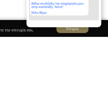
Θέλω να ελέγξω την επιχείρηση μου
στην κατάταξη "Αετοί"
Άλλο θέμα
Έλεγχος
τε την επιτυχία σας.
ς Αττικής
 βρίσκεται στην οδό Λεωφ. Καλυβίων 76 στα
αι ως ένας έμπιστος και διακεκριμένος
ής αγοράς ατμίσματος. Λειτουργώντας ως
ηθεύει τους ατμιστές με μεγάλη και επιλεγμένη
αλύψει διαφορετικές ανάγκες και προτιμήσεις.