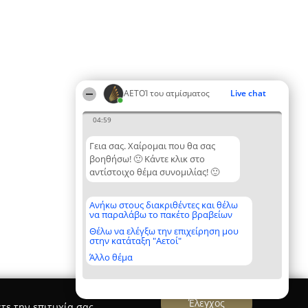
ΑΕΤΟΊ του ατμίσματος
Live chat
04:59
Γεια σας. Χαίρομαι που θα σας
βοηθήσω! 🙂 Κάντε κλικ στο
αντίστοιχο θέμα συνομιλίας! 🙂
Ανήκω στους διακριθέντες και θέλω
να παραλάβω το πακέτο βραβείων
Θέλω να ελέγξω την επιχείρηση μου
στην κατάταξη "Αετοί"
Άλλο θέμα
Έλεγχος
τε την επιτυχία σας.