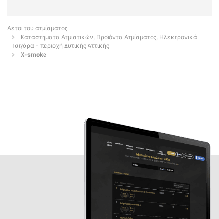
Αετοί του ατμίσματος
Καταστήματα Ατμιστικών, Προϊόντα Ατμίσματος, Ηλεκτρονικά
Τσιγάρα - περιοχή Δυτικής Αττικής
X-smoke