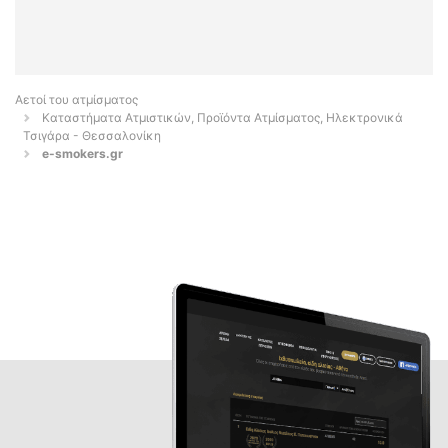
Αετοί του ατμίσματος
Καταστήματα Ατμιστικών, Προϊόντα Ατμίσματος, Ηλεκτρονικά
Τσιγάρα - Θεσσαλονίκη
e-smokers.gr