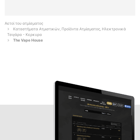
Αετοί του ατμίσματος
Καταστήματα Ατμιστικών, Προϊόντα Ατμίσματος, Ηλεκτρονικά
Τσιγάρα - Κερκυρα
The Vape House