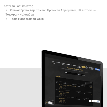
Αετοί του ατμίσματος
Καταστήματα Ατμιστικών, Προϊόντα Ατμίσματος, Ηλεκτρονικά
Τσιγάρα - Καλαμάτα
Tesla Handcrafted Coils