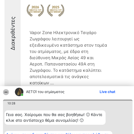
Διακριθέντες
Vapor Zone Ηλεκτρονικό Τσιγάρο
Ζωγράφου λειτουργεί ως
εξειδικευμένο κατάστημα στον τομέα
του ατμίσματος, με έδρα στη
διεύθυνση Μικράς Ασίας 49 και
Αεροπ. Παπαναστασίου 49Α στη
Ζωγράφου. Το κατάστημα καλύπτει
αποτελεσματικά τις ανάγκες
κατοίκων ...
ΑΕΤΟΊ του ατμίσματος
Live chat
8.8
10:28
Γεια σας. Χαίρομαι που θα σας βοηθήσω! 🙂 Κάντε
Διοργανωτής της
Κατάταξη
Επικοινωνία
κατάταξης
Διακριθέντες
Επικοινωνία
κλικ στο αντίστοιχο θέμα συνομιλίας! 🙂
BEAUTIFUL COMPANY
Λίστα όλων
Μονοπρόσωπη ΙΚΕ
των
ΤΗΛ. ΕΠΙΚΟΙΝΩΝΙΑΣ:
διακριθέντων